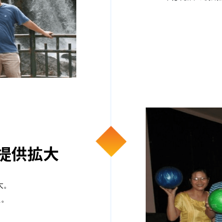
提供拡大
大。
た。