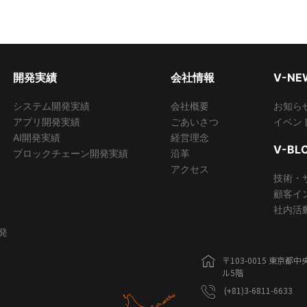
開発実績
会社情報
V-NE
システム開発実績
会社概要
お知ら
アプリ開発実績
ごあいさつ
イベン
AI開発実績
経営理念
V-BL
ブロックチェーン開発実績
沿革
アクセス
技術・
顧客イ
社内活
発
〒103-0015 東京
ル5階
(+81)3-6811-6633