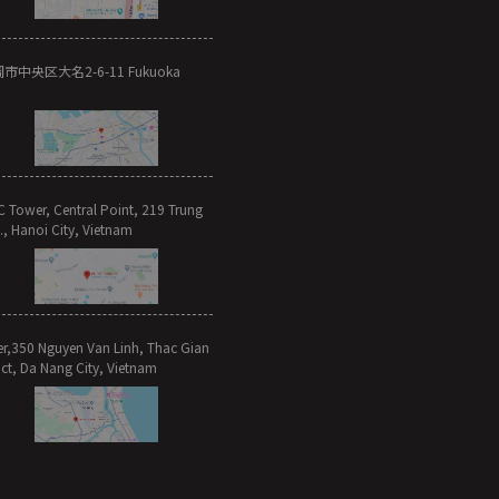
市中央区大名2-6-11 Fukuoka
C Tower, Central Point, 219 Trung
t., Hanoi City, Vietnam
r,350 Nguyen Van Linh, Thac Gian
ct, Da Nang City, Vietnam