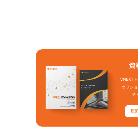
資
VNEXT
オフショ
チ
無