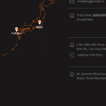
marketing@vnext.vn
〒810-0041 福岡県福岡
Growth Next
Tokyo
Tokyo
Fukuoka
17th-18th-19th Floor, 
Kinh Str., Cau Giay Dis
+(84)24-3765-9555
6F, Summit OfficeTowe
Ward, Thanh Khe Distri