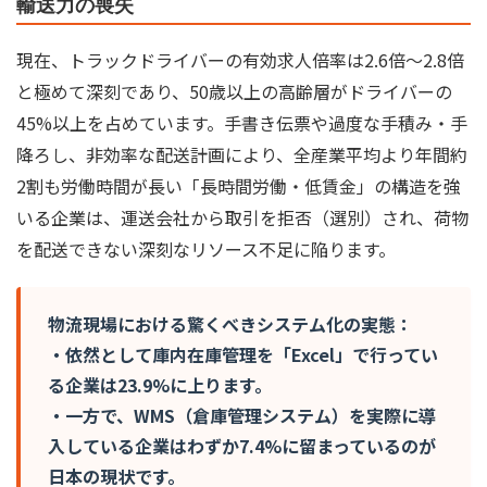
輸送力の喪失
現在、トラックドライバーの有効求人倍率は2.6倍〜2.8倍
と極めて深刻であり、50歳以上の高齢層がドライバーの
45%以上を占めています。手書き伝票や過度な手積み・手
降ろし、非効率な配送計画により、全産業平均より年間約
2割も労働時間が長い「長時間労働・低賃金」の構造を強
いる企業は、運送会社から取引を拒否（選別）され、荷物
を配送できない深刻なリソース不足に陥ります。
物流現場における驚くべきシステム化の実態：
・依然として庫内在庫管理を「Excel」で行ってい
る企業は23.9%に上ります。
・一方で、WMS（倉庫管理システム）を実際に導
入している企業はわずか7.4%に留まっているのが
日本の現状です。