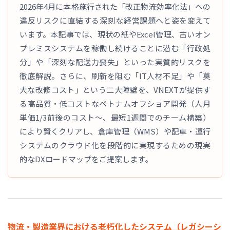
2026年4月に本格施行された「改正物流効率化法」への
違反リスクに直結する深刻な経営課題へと姿を変えて
います。本記事では、現状の紙やExcel管理、古いオン
プレミスシステムを稼働し続けることに潜む「行政処
分」や「深刻な配送力喪失」といった実質的リスクを
徹底解説。さらに、刷新を阻む「IT人材不足」や「莫
大な改修コスト」という二大障壁を、VNEXTが提供す
る高品質・低コストなベトナムオフショア開発（人月
単価1/3前後のコスト〜、最短1週間でのチーム構築）
により賢くクリアし、倉庫管理（WMS）や配車・運行
システムのクラウド化を段階的に実現するための現実
的なDXロードマップをご提案します。
物流・製造業界における老朽化したシステム（レガシーシ