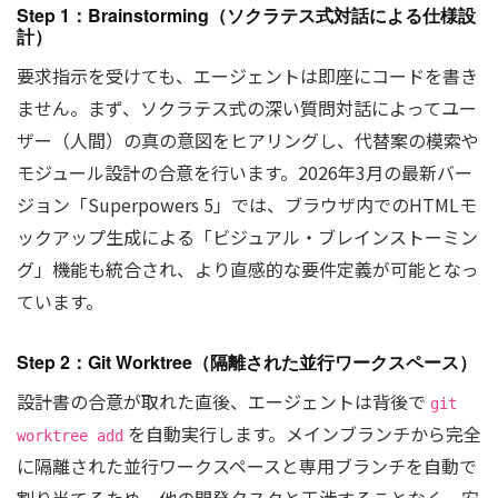
Step 1：Brainstorming（ソクラテス式対話による仕様設
計）
要求指示を受けても、エージェントは即座にコードを書き
ません。まず、ソクラテス式の深い質問対話によってユー
ザー（人間）の真の意図をヒアリングし、代替案の模索や
モジュール設計の合意を行います。2026年3月の最新バー
ジョン「Superpowers 5」では、ブラウザ内でのHTMLモ
ックアップ生成による「ビジュアル・ブレインストーミン
グ」機能も統合され、より直感的な要件定義が可能となっ
ています。
Step 2：Git Worktree（隔離された並行ワークスペース）
設計書の合意が取れた直後、エージェントは背後で
git
を自動実行します。メインブランチから完全
worktree add
に隔離された並行ワークスペースと専用ブランチを自動で
割り当てるため、他の開発タスクと干渉することなく、安