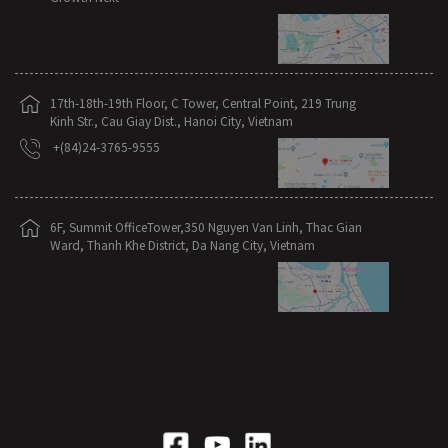
17th-18th-19th Floor, C Tower, Central Point, 219 Trung
Kinh Str., Cau Giay Dist., Hanoi City, Vietnam
+(84)24-3765-9555
6F, Summit OfficeTower,350 Nguyen Van Linh, Thac Gian
Ward, Thanh Khe District, Da Nang City, Vietnam