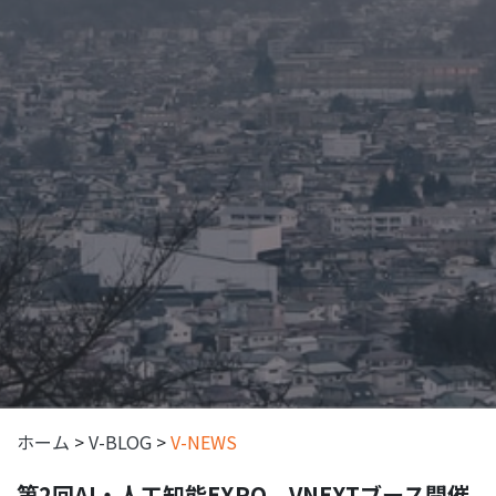
ホーム
>
V-BLOG
>
V-NEWS
第2回AI・人工知能EXPO VNEXTブース開催