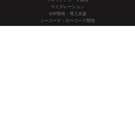
マイグレーション
SAP開発・導入支援
ノーコード・ローコード開発
開発実績
システム開発実績
アプリ開発実績
AI開発実績
ブロックチェーン開発実績
会社情報
会社概要
ごあいさつ
経営理念
沿革
アクセス