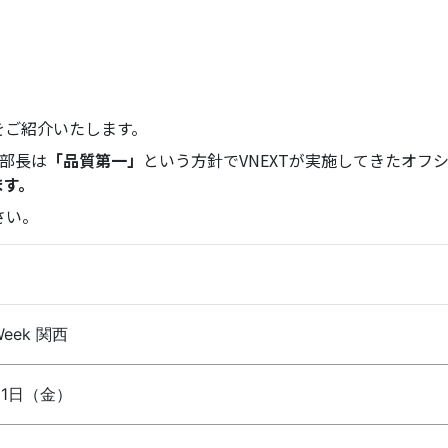
をご紹介いたします。
理部長は
「品質第一」
という方針でVNEXTが実施してきたオフ
ます。
さい。
Week 関西
31日（金）