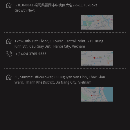
〒810-0041 福岡県福岡市中央区大名2-6-11 Fukuoka
Growth Next
17th-18th-19th Floor, C Tower, Central Point, 219 Trung
Kinh Str., Cau Giay Dist., Hanoi City, Vietnam
+(84)24-3765-9555
6F, Summit OfficeTower,350 Nguyen Van Linh, Thac Gian
Ward, Thanh Khe District, Da Nang City, Vietnam