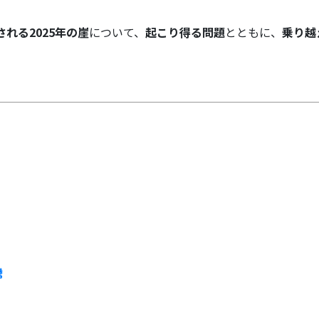
れる2025年の崖
について、
起こり得る問題
とともに、
乗り越
騰
り