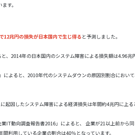
います。
で12兆円の損失が日本国内で生じ得る
と予測しました。
、2014年の日本国内のシステム障害による損失額は4.96兆
.8.3」によると、2010年代のシステムダウンの原因別割合に
ステムに起因したシステム障害による経済損失は年間約4兆円に上
IT動向調査報告書2016」によると、 企業が21以上前か
0年間利用している企業の割合は40％となっています。